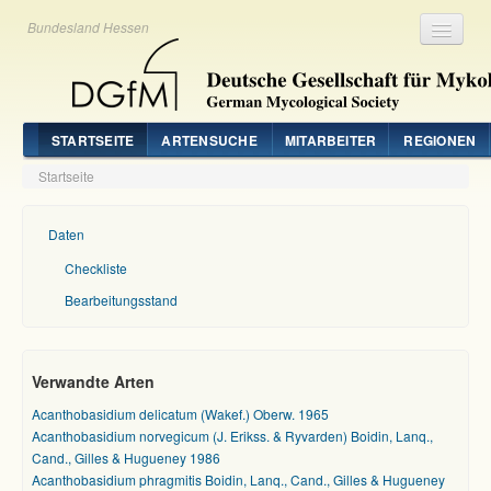
Bundesland Hessen
Registrieren
Login
STARTSEITE
ARTENSUCHE
MITARBEITER
REGIONEN
Startseite
Daten
Checkliste
Bearbeitungsstand
Verwandte Arten
Acanthobasidium delicatum (Wakef.) Oberw. 1965
Acanthobasidium norvegicum (J. Erikss. & Ryvarden) Boidin, Lanq.,
Cand., Gilles & Hugueney 1986
Acanthobasidium phragmitis Boidin, Lanq., Cand., Gilles & Hugueney