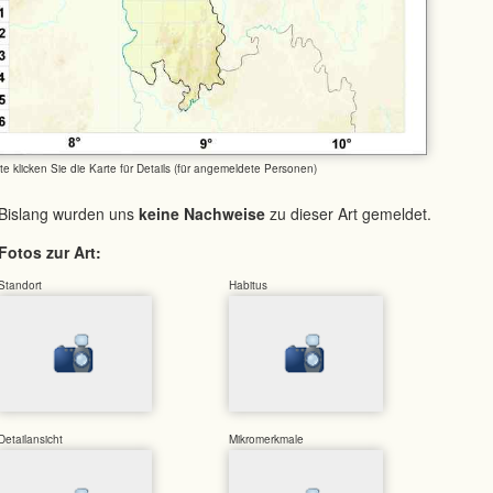
tte klicken Sie die Karte für Details (für angemeldete Personen)
Bislang wurden uns
keine Nachweise
zu dieser Art gemeldet.
Fotos zur Art:
Standort
Habitus
Detailansicht
Mikromerkmale