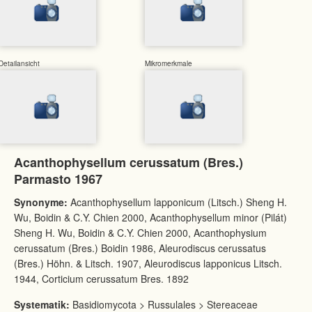
Detailansicht
Mikromerkmale
Acanthophysellum cerussatum (Bres.)
Parmasto 1967
Synonyme:
Acanthophysellum lapponicum (Litsch.) Sheng H.
Wu, Boidin & C.Y. Chien 2000, Acanthophysellum minor (Pilát)
Sheng H. Wu, Boidin & C.Y. Chien 2000, Acanthophysium
cerussatum (Bres.) Boidin 1986, Aleurodiscus cerussatus
(Bres.) Höhn. & Litsch. 1907, Aleurodiscus lapponicus Litsch.
1944, Corticium cerussatum Bres. 1892
Systematik:
Basidiomycota > Russulales > Stereaceae