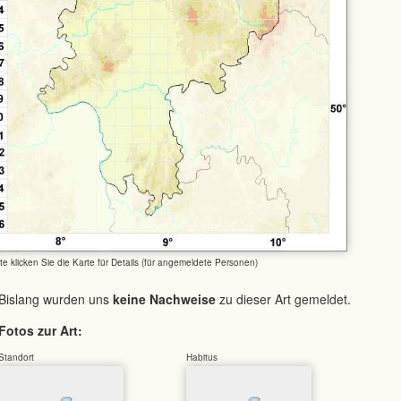
tte klicken Sie die Karte für Details (für angemeldete Personen)
Bislang wurden uns
keine Nachweise
zu dieser Art gemeldet.
Fotos zur Art:
Standort
Habitus