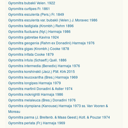
Gyromitra bubakii Velen. 1922
Gyromitra curtipes Fr. 1861
Gyromitra esculenta (Pers.) Fr. 1849
Gyromitra esculenta var. bubakii (Velen.) J. Moravec 1986
Gyromitra fastigiata (Krombh.) Rehm 1896
Gyromitra fluctuans (Nyl.) Harmaja 1986
Gyromitra gabretae Kavina 1924
Gyromitra geogenia (Rahm ex Donadini) Harmaja 1976
Gyromitra gigas (Krombh.) Cooke 1878
Gyromitra inflata Cooke 1879
Gyromitra infula (Schaeff.) Quél. 1886
Gyromitra intermedia (Benedix) Harmaja 1976
Gyromitra korshinskii (Jacz.) P.M. Kirk 2015
Gyromitra leucoxantha (Bres.) Harmaja 1969
Gyromitra longipes Harmaja 1979
Gyromitra martinii Donadini & Astier 1974
Gyromitra mcknightii Harmaja 1986
Gyromitra melaleuca (Bres.) Donadini 1976
Gyromitra olympiana (Kanouse) Harmaja 1973 ss. Van Vooren &
Moreau
Gyromitra parma (J. Breitenb. & Maas Geest.) Kotl. & Pouzar 1974
Gyromitra perlata (Fr.) Harmaja 1969