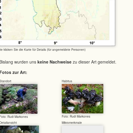
tte klicken Sie die Karte für Details (für angemeldete Personen)
Bislang wurden uns
keine Nachweise
zu dieser Art gemeldet.
Fotos zur Art:
Standort
Habitus
Foto: Rudi Markones
Foto: Rudi Markones
Detailansicht
Mikromerkmale