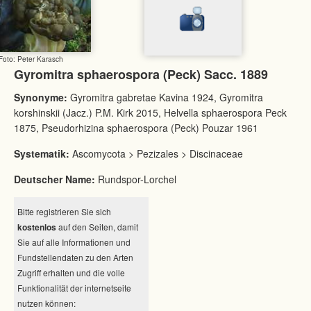
Foto: Peter Karasch
Gyromitra sphaerospora (Peck) Sacc. 1889
Synonyme:
Gyromitra gabretae Kavina 1924, Gyromitra
korshinskii (Jacz.) P.M. Kirk 2015, Helvella sphaerospora Peck
1875, Pseudorhizina sphaerospora (Peck) Pouzar 1961
Systematik:
Ascomycota > Pezizales > Discinaceae
Deutscher Name:
Rundspor-Lorchel
Bitte registrieren Sie sich
kostenlos
auf den Seiten, damit
Sie auf alle Informationen und
Fundstellendaten zu den Arten
Zugriff erhalten und die volle
Funktionalität der internetseite
nutzen können: