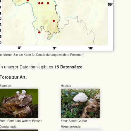
tte klicken Sie die Karte für Details (für angemeldete Personen)
In unserer Datenbank gibt es
15 Datensätze
.
Fotos zur Art:
Standort
Habitus
Foto: Petra und Werner Eimann
Foto: Alfred Gruber
Detailansicht
Mikromerkmale