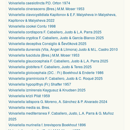
Volvariella caesiotincta P.D. Orton 1974
Volvariella cinerascens (Bres.) M.M. Moser 1953
Volvariella clavocystidiata Kapitonov & E.F. Malysheva in Malysheva,
Kapitonov & Malysheva 2022
Volvariella cookei Contu 1998
Volvariella cordispora F. Caballero, Justo & L.A. Parra 2025
Volvariella cryptica F. Caballero, Justo & García-Blanco 2025
Volvariella deceptiva Consiglio & Ševčíková 2025
Volvariella dunensis (Vila, Àngel & Llimona) Justo & M.L. Castro 2010
Volvariella fuscidula (Bres.) M.M. Moser 1953
Volvariella glaucocephala F. Caballero, Justo & L.A. Parra 2025
Volvariella globifera F. Caballero, Justo & Teres 2025
Volvariella gloiocephala (DC. : Fr.) Boekhout & Enderle 1986
Volvariella graminicola F. Caballero, Justo & C. Roqué 2025
Volvariella hypopithys (Fr.) Shaffer 1957
Volvariella izmirensis Kaygusuz & Knudsen 2025
Volvariella krizii Pilát 1959
Volvariella latispora G. Moreno, A. Sánchez & P. Alvarado 2024
Volvariella media ss. Bres.
Volvariella mediterranea F. Caballero, Justo, L.A. Parra & G. Muñoz
2025
Volvariella murinella f. brevispora Boekhout 1896