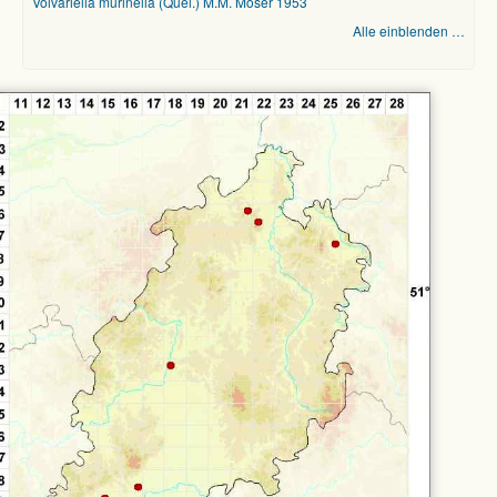
Volvariella murinella (Quél.) M.M. Moser 1953
Alle einblenden …