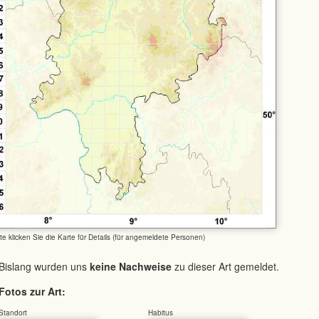
tte klicken Sie die Karte für Details (für angemeldete Personen)
Bislang wurden uns
keine Nachweise
zu dieser Art gemeldet.
Fotos zur Art:
Standort
Habitus