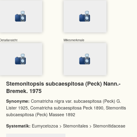
Detailansicht
Mikromerkmale
Stemonitopsis subcaespitosa (Peck) Nann.-
Bremek. 1975
Synonyme:
Comatricha nigra var. subcaespitosa (Peck) G.
Lister 1925, Comatricha subcaespitosa Peck 1890, Stemonitis
subcaespitosa (Peck) Massee 1892
Systematik:
Eumycetozoa > Stemonitales > Stemonitidaceae