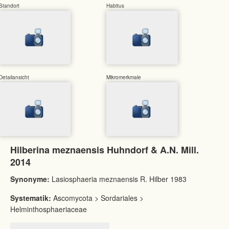
Standort
Habitus
Detailansicht
Mikromerkmale
Hilberina meznaensis Huhndorf & A.N. Mill.
2014
Synonyme:
Lasiosphaeria meznaensis R. Hilber 1983
Systematik:
Ascomycota > Sordariales >
Helminthosphaeriaceae