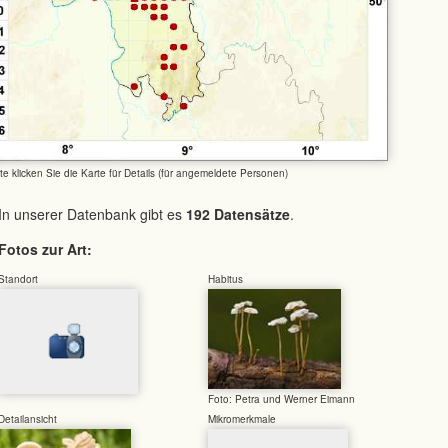
tte klicken Sie die Karte für Details (für angemeldete Personen)
In unserer Datenbank gibt es
192 Datensätze
.
Fotos zur Art:
Standort
Habitus
Foto: Petra und Werner Eimann
Detailansicht
Mikromerkmale