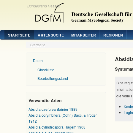
Bundesland Hessen
STARTSEITE
ARTENSUCHE
MITARBEITER
REGIONEN
Startseite
Absidi
Daten
Systemat
Checkliste
Bearbeitungsstand
Bitte regi
Informatio
die volle 
Verwandte Arten
Koste
Absidia caerulea Bainier 1889
Login
Absidia corymbifera (Cohn) Sacc. & Trotter
1912
Absidia cylindrospora Hagem 1908
Absidia glauca Hagem 1908