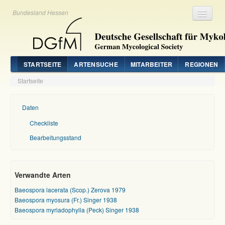
Bundesland Hessen
Registrieren
Login
STARTSEITE
ARTENSUCHE
MITARBEITER
REGIONEN
Startseite
Daten
Checkliste
Bearbeitungsstand
Verwandte Arten
Baeospora lacerata (Scop.) Zerova 1979
Baeospora myosura (Fr.) Singer 1938
Baeospora myriadophylla (Peck) Singer 1938