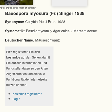
Foto: Petra und Werner Eimann
Baeospora myosura (Fr.) Singer 1938
Synonyme:
Collybia friesii Bres. 1928
Systematik:
Basidiomycota > Agaricales > Marasmiaceae
Deutscher Name:
Mäuseschwanz
Bitte registrieren Sie sich
kostenlos
auf den Seiten, damit
Sie auf alle Informationen und
Fundstellendaten zu den Arten
Zugriff erhalten und die volle
Funktionalität der internetseite
nutzen können:
Kostenlos registrieren
Login