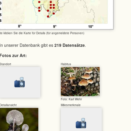
tte klicken Sie die Karte für Details (für angemeldete Personen)
In unserer Datenbank gibt es
219 Datensätze
.
Fotos zur Art:
Standort
Habitus
Foto: Karl Wehr
Detailansicht
Mikromerkmale