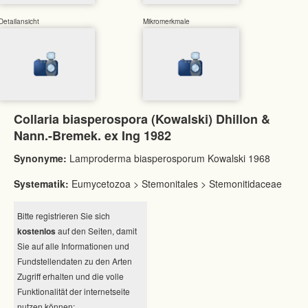
Detailansicht
Mikromerkmale
Collaria biasperospora (Kowalski) Dhillon &
Nann.-Bremek. ex Ing 1982
Synonyme:
Lamproderma biasperosporum Kowalski 1968
Systematik:
Eumycetozoa > Stemonitales > Stemonitidaceae
Bitte registrieren Sie sich
kostenlos
auf den Seiten, damit
Sie auf alle Informationen und
Fundstellendaten zu den Arten
Zugriff erhalten und die volle
Funktionalität der internetseite
nutzen können: