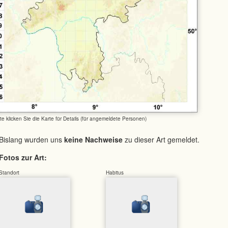
tte klicken Sie die Karte für Details (für angemeldete Personen)
Bislang wurden uns
keine Nachweise
zu dieser Art gemeldet.
Fotos zur Art:
Standort
Habitus