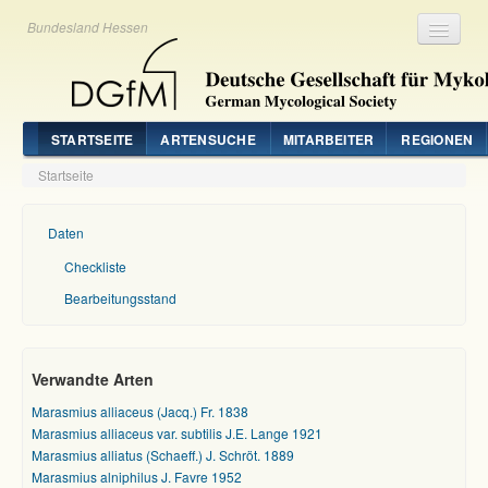
Bundesland Hessen
Registrieren
Login
STARTSEITE
ARTENSUCHE
MITARBEITER
REGIONEN
Startseite
Daten
Checkliste
Bearbeitungsstand
Verwandte Arten
Marasmius alliaceus (Jacq.) Fr. 1838
Marasmius alliaceus var. subtilis J.E. Lange 1921
Marasmius alliatus (Schaeff.) J. Schröt. 1889
Marasmius alniphilus J. Favre 1952