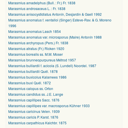
Marasmius amadelphus (Bull. : Fr.) Fr. 1838
Marasmius androsaceus L. : Fr. 1838
Marasmius anisocystidiatus Antonín, Desjardin & Gsell 1992
Marasmius anomalus f. ventalloi (Singer) Esteve-Rav. & G. Moreno
1996
Marasmius anomalus Lasch 1854
Marasmius anomalus var. microsporus (Maire) Antonín 1988
Marasmius archyropus (Pers.) Fr. 1838
Marasmius atratus (Fr.) Ricken 1920
Marasmius borealis ss. M.M. Moser
Marasmius brunneopurpureus Métrod 1957
Marasmius bulliardii f. acicola (S. Lundell) Noordel. 1987
Marasmius bulliardii Quél. 1878
Marasmius buxicolus Kalamees 1986
Marasmius buxi Quél. 1872
Marasmius calopus ss. Orton
Marasmius candidus ss. J.E. Lange
Marasmius capillipes Sacc. 1876
Marasmius capillipes var. macrosporus Kühner 1933
Marasmius caricinus Velen. 1939
Marasmius caricis P. Karst. 1876
Marasmius carpathicus Kalchbr. 1875