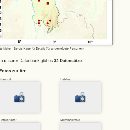
tte klicken Sie die Karte für Details (für angemeldete Personen)
In unserer Datenbank gibt es
32 Datensätze
.
Fotos zur Art:
Standort
Habitus
Detailansicht
Mikromerkmale