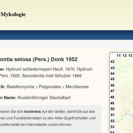
ontia setosa (Pers.) Donk 1952
e:
Hydnum schiedermayeri Heufl. 1870, Hydnum
ers. 1825, Sarcodontia mali Schulzer 1866
ik:
Basidiomycota > Polyporales > Meruliaceae
er Name:
Krustenförmiger Stachelbart
strieren Sie sich
kostenlos
auf den Seiten, damit Sie auf alle
nen und Fundstellendaten zu den Arten Zugriff erhalten und
Funktionalität der internetseite nutzen können: