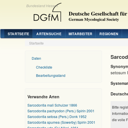
Bundesland Hessen
STARTSEITE
ARTENSUCHE
MITARBEITER
REGIONEN
Startseite
Sarcod
Daten
Synonym
Checkliste
setosum P
Bearbeitungsstand
Systemat
Deutsch
Verwandte Arten
Sarcodontia mali Schulzer 1866
Bitte regi
Sarcodontia pachyodon (Pers.) Spirin 2001
Informatio
Sarcodontia setosa (Pers.) Donk 1952
die volle 
Sarcodontia spumea (Sowerby) Spirin 2001
Sarcodontia uda (Fr.) Nikol. 1961