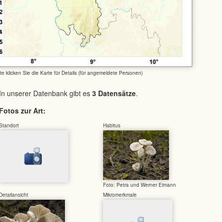
tte klicken Sie die Karte für Details (für angemeldete Personen)
In unserer Datenbank gibt es
3 Datensätze
.
Fotos zur Art:
Standort
Habitus
Foto: Petra und Werner Eimann
Detailansicht
Mikromerkmale