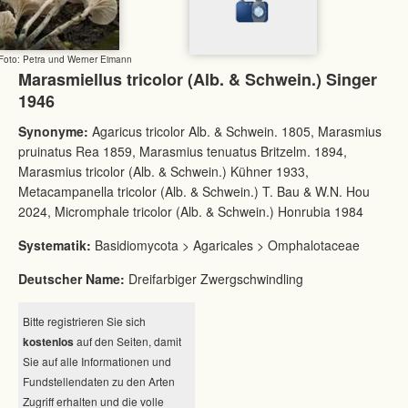
Foto: Petra und Werner Eimann
Marasmiellus tricolor (Alb. & Schwein.) Singer
1946
Synonyme:
Agaricus tricolor Alb. & Schwein. 1805, Marasmius
pruinatus Rea 1859, Marasmius tenuatus Britzelm. 1894,
Marasmius tricolor (Alb. & Schwein.) Kühner 1933,
Metacampanella tricolor (Alb. & Schwein.) T. Bau & W.N. Hou
2024, Micromphale tricolor (Alb. & Schwein.) Honrubia 1984
Systematik:
Basidiomycota > Agaricales > Omphalotaceae
Deutscher Name:
Dreifarbiger Zwergschwindling
Bitte registrieren Sie sich
kostenlos
auf den Seiten, damit
Sie auf alle Informationen und
Fundstellendaten zu den Arten
Zugriff erhalten und die volle