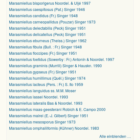
Marasmiellus bisporigerus Noordel. & Uljé 1997
Marasmiellus caespitosus (Pat.) Singer 1946
Marasmiellus candidus (Fr.) Singer 1948
Marasmiellus carneopallidus (Pouzar) Singer 1973
Marasmiellus delectabilis (Peck) Singer 1951
Marasmiellus delicatellus (Peck) Singer 1951
Marasmiellus eburneus (Theiss.) Singer 1962
Marasmiellus fibula (Bull. : Fr.) Singer 1948
Marasmiellus floccipes (Fr.) Singer 1951
Marasmiellus foetidus (Sowerby : Fr.) Antonín & Noordel. 1997
Marasmiellus graminis (Murrill) Singer & Hauskn. 1990
Marasmiellus gypseus (Fr.) Singer 1951
Marasmiellus humillimus (Quél.) Singer 1974
Marasmiellus lacteus (Pers. : Fr.) S. Ito 1959
Marasmiellus languidus ss. M.M. Moser
Marasmiellus lassei Noordel. 1993
Marasmiellus lateralis Bas & Noordel. 1993
Marasmiellus maas-geesterani Robich & E. Campo 2000
Marasmiellus mairei (E.-J. Gilbert) Singer 1951
Marasmiellus mesosporus Singer 1973
Marasmiellus omphaliiformis (Kühner) Noordel. 1983
Alle einblenden …