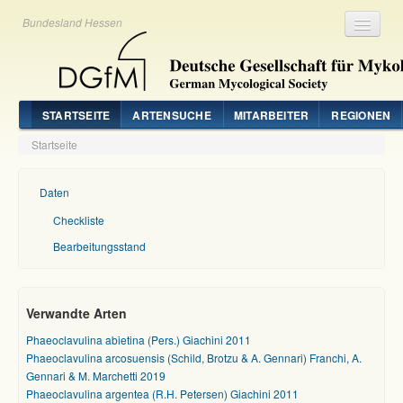
Bundesland Hessen
Registrieren
Login
STARTSEITE
ARTENSUCHE
MITARBEITER
REGIONEN
Startseite
Daten
Checkliste
Bearbeitungsstand
Verwandte Arten
Phaeoclavulina abietina (Pers.) Giachini 2011
Phaeoclavulina arcosuensis (Schild, Brotzu & A. Gennari) Franchi, A.
Gennari & M. Marchetti 2019
Phaeoclavulina argentea (R.H. Petersen) Giachini 2011