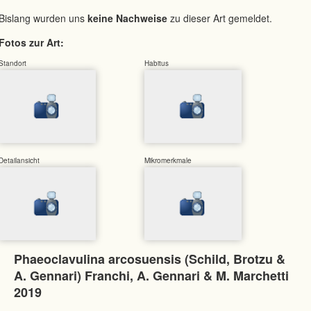
Bislang wurden uns
keine Nachweise
zu dieser Art gemeldet.
Fotos zur Art:
Standort
Habitus
Detailansicht
Mikromerkmale
Phaeoclavulina arcosuensis (Schild, Brotzu &
A. Gennari) Franchi, A. Gennari & M. Marchetti
2019