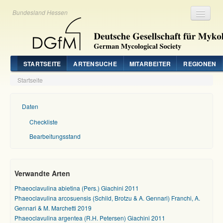
Bundesland Hessen
Registrieren
Login
STARTSEITE
ARTENSUCHE
MITARBEITER
REGIONEN
Startseite
Daten
Checkliste
Bearbeitungsstand
Verwandte Arten
Phaeoclavulina abietina (Pers.) Giachini 2011
Phaeoclavulina arcosuensis (Schild, Brotzu & A. Gennari) Franchi, A.
Gennari & M. Marchetti 2019
Phaeoclavulina argentea (R.H. Petersen) Giachini 2011