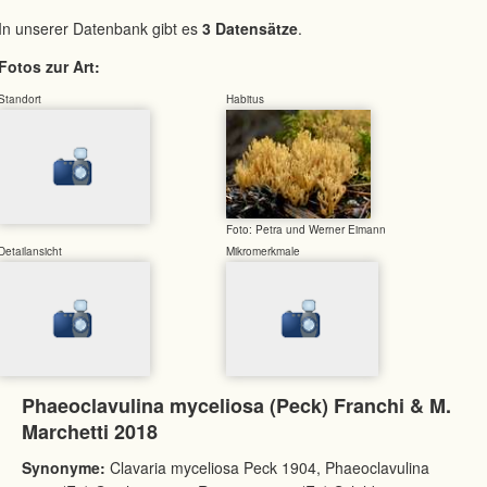
In unserer Datenbank gibt es
3 Datensätze
.
Fotos zur Art:
Standort
Habitus
Foto: Petra und Werner Eimann
Detailansicht
Mikromerkmale
Phaeoclavulina myceliosa (Peck) Franchi & M.
Marchetti 2018
Synonyme:
Clavaria myceliosa Peck 1904, Phaeoclavulina