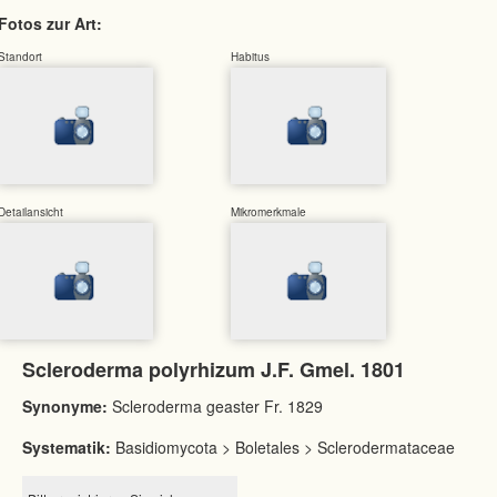
Fotos zur Art:
Standort
Habitus
Detailansicht
Mikromerkmale
Scleroderma polyrhizum J.F. Gmel. 1801
Synonyme:
Scleroderma geaster Fr. 1829
Systematik:
Basidiomycota > Boletales > Sclerodermataceae