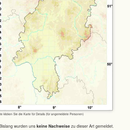
tte klicken Sie die Karte für Details (für angemeldete Personen)
Bislang wurden uns
keine Nachweise
zu dieser Art gemeldet.