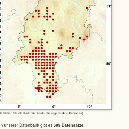
tte klicken Sie die Karte für Details (für angemeldete Personen)
In unserer Datenbank gibt es
599 Datensätze
.