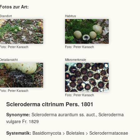
Fotos zur Art:
Standort
Habitus
Foto: Peter Karasch
Foto: Peter Karasch
Detailansicht
Mikromerkmale
Foto: Peter Karasch
Foto: Peter Karasch
Scleroderma citrinum Pers. 1801
Synonyme:
Scleroderma aurantium ss. auct., Scleroderma
vulgare Fr. 1829
Systematik:
Basidiomycota > Boletales > Sclerodermataceae