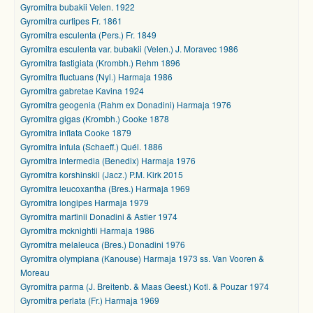
Gyromitra bubakii Velen. 1922
Gyromitra curtipes Fr. 1861
Gyromitra esculenta (Pers.) Fr. 1849
Gyromitra esculenta var. bubakii (Velen.) J. Moravec 1986
Gyromitra fastigiata (Krombh.) Rehm 1896
Gyromitra fluctuans (Nyl.) Harmaja 1986
Gyromitra gabretae Kavina 1924
Gyromitra geogenia (Rahm ex Donadini) Harmaja 1976
Gyromitra gigas (Krombh.) Cooke 1878
Gyromitra inflata Cooke 1879
Gyromitra infula (Schaeff.) Quél. 1886
Gyromitra intermedia (Benedix) Harmaja 1976
Gyromitra korshinskii (Jacz.) P.M. Kirk 2015
Gyromitra leucoxantha (Bres.) Harmaja 1969
Gyromitra longipes Harmaja 1979
Gyromitra martinii Donadini & Astier 1974
Gyromitra mcknightii Harmaja 1986
Gyromitra melaleuca (Bres.) Donadini 1976
Gyromitra olympiana (Kanouse) Harmaja 1973 ss. Van Vooren &
Moreau
Gyromitra parma (J. Breitenb. & Maas Geest.) Kotl. & Pouzar 1974
Gyromitra perlata (Fr.) Harmaja 1969