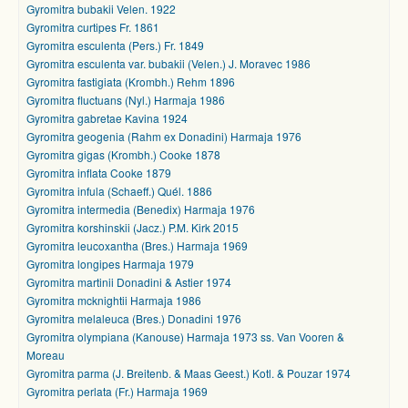
Gyromitra bubakii Velen. 1922
Gyromitra curtipes Fr. 1861
Gyromitra esculenta (Pers.) Fr. 1849
Gyromitra esculenta var. bubakii (Velen.) J. Moravec 1986
Gyromitra fastigiata (Krombh.) Rehm 1896
Gyromitra fluctuans (Nyl.) Harmaja 1986
Gyromitra gabretae Kavina 1924
Gyromitra geogenia (Rahm ex Donadini) Harmaja 1976
Gyromitra gigas (Krombh.) Cooke 1878
Gyromitra inflata Cooke 1879
Gyromitra infula (Schaeff.) Quél. 1886
Gyromitra intermedia (Benedix) Harmaja 1976
Gyromitra korshinskii (Jacz.) P.M. Kirk 2015
Gyromitra leucoxantha (Bres.) Harmaja 1969
Gyromitra longipes Harmaja 1979
Gyromitra martinii Donadini & Astier 1974
Gyromitra mcknightii Harmaja 1986
Gyromitra melaleuca (Bres.) Donadini 1976
Gyromitra olympiana (Kanouse) Harmaja 1973 ss. Van Vooren &
Moreau
Gyromitra parma (J. Breitenb. & Maas Geest.) Kotl. & Pouzar 1974
Gyromitra perlata (Fr.) Harmaja 1969