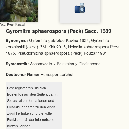
Foto: Peter Karasch
Gyromitra sphaerospora (Peck) Sacc. 1889
Synonyme:
Gyromitra gabretae Kavina 1924, Gyromitra
korshinskii (Jacz.) P.M. Kirk 2015, Helvella sphaerospora Peck
1875, Pseudorhizina sphaerospora (Peck) Pouzar 1961
Systematik:
Ascomycota > Pezizales > Discinaceae
Deutscher Name:
Rundspor-Lorchel
Bitte registrieren Sie sich
kostenlos
auf den Seiten, damit
Sie auf alle Informationen und
Fundstellendaten zu den Arten
Zugriff erhalten und die volle
Funktionalität der internetseite
nutzen können: