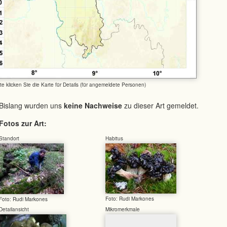
tte klicken Sie die Karte für Details (für angemeldete Personen)
Bislang wurden uns
keine Nachweise
zu dieser Art gemeldet.
Fotos zur Art:
Standort
Habitus
Foto: Rudi Markones
Foto: Rudi Markones
Detailansicht
Mikromerkmale