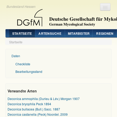
Bundesland Hessen
Registrieren
Login
STARTSEITE
ARTENSUCHE
MITARBEITER
REGIONEN
Startseite
Daten
Checkliste
Bearbeitungsstand
Verwandte Arten
Deconica ammophila (Durieu & Lév.) Morgan 1907
Deconica bryophila Peck 1894
Deconica bullacea (Bull.) Sacc. 1887
Deconica castanella (Peck) Noordel. 2009