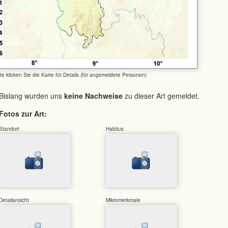
tte klicken Sie die Karte für Details (für angemeldete Personen)
Bislang wurden uns
keine Nachweise
zu dieser Art gemeldet.
Fotos zur Art:
Standort
Habitus
Detailansicht
Mikromerkmale