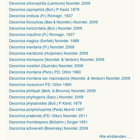
Deconica chionophila (Lamoure) Noordel. 2009
Deconica coprophila (Bull.) P. Karst. 1879
Deconica crobula (Fr.) Romagn. 1937
Deconica flocculosa (Bas & Noordel.) Noordel. 2009
Deconica horizontalis (Bull.) Noordel. 2009
Deconica inquilina (Fr.) Romagn. 1937
Deconica magica (Svrček) Noordel. 1989
Deconica merdaria (Fr.) Noordel. 2009
Deconica merdicola (Huijsman) Noordel. 2009
Deconica micropora (Noordel. & Verduin) Noordel. 2009
Deconica moelleri (Guzmán) Noordel. 2009
Deconica montana (Pers.) P.D. Orton 1960
Deconica montana var. macrospora (Noordel. & Verduin) Noordel. 2009
Deconica muscorum P.D. Orton 1960
Deconica phillipsii (Berk. & Broome) Noordel. 2009
Deconica phyllogena (Sacc.) Noordel. 2009
Deconica physaloides (Bull.) P. Karst. 1879
Deconica polytrichophila (Peck) Murrill 1907
Deconica pratensis (P.D. Orton) Noordel. 2011
Deconica rhombispora (Britzelm.) Singer 1951
Deconica schoeneti (Bresinsky) Noordel. 2009
Alle einblenden …