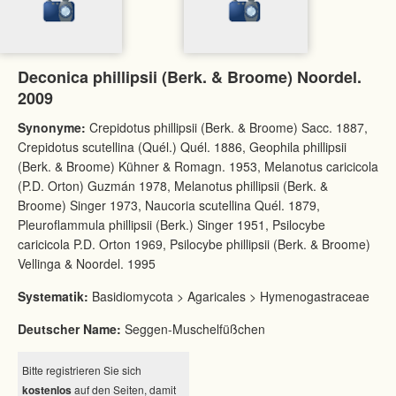
Deconica phillipsii (Berk. & Broome) Noordel.
2009
Synonyme:
Crepidotus phillipsii (Berk. & Broome) Sacc. 1887,
Crepidotus scutellina (Quél.) Quél. 1886, Geophila phillipsii
(Berk. & Broome) Kühner & Romagn. 1953, Melanotus caricicola
(P.D. Orton) Guzmán 1978, Melanotus phillipsii (Berk. &
Broome) Singer 1973, Naucoria scutellina Quél. 1879,
Pleuroflammula phillipsii (Berk.) Singer 1951, Psilocybe
caricicola P.D. Orton 1969, Psilocybe phillipsii (Berk. & Broome)
Vellinga & Noordel. 1995
Systematik:
Basidiomycota > Agaricales > Hymenogastraceae
Deutscher Name:
Seggen-Muschelfüßchen
Bitte registrieren Sie sich
kostenlos
auf den Seiten, damit