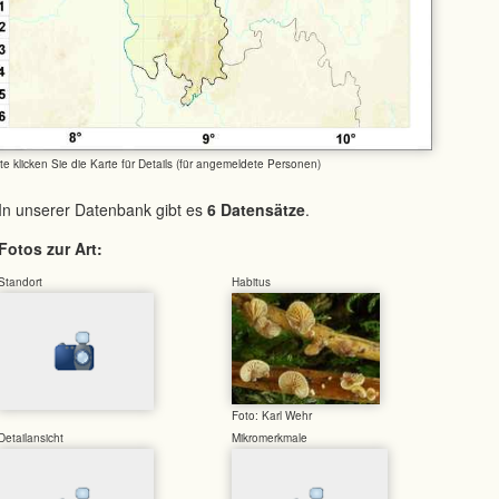
tte klicken Sie die Karte für Details (für angemeldete Personen)
In unserer Datenbank gibt es
6 Datensätze
.
Fotos zur Art:
Standort
Habitus
Foto: Karl Wehr
Detailansicht
Mikromerkmale