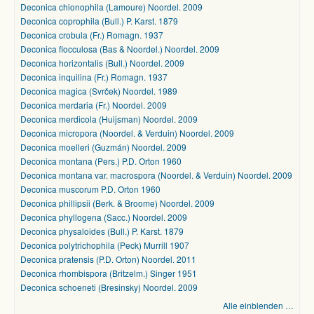
Deconica chionophila (Lamoure) Noordel. 2009
Deconica coprophila (Bull.) P. Karst. 1879
Deconica crobula (Fr.) Romagn. 1937
Deconica flocculosa (Bas & Noordel.) Noordel. 2009
Deconica horizontalis (Bull.) Noordel. 2009
Deconica inquilina (Fr.) Romagn. 1937
Deconica magica (Svrček) Noordel. 1989
Deconica merdaria (Fr.) Noordel. 2009
Deconica merdicola (Huijsman) Noordel. 2009
Deconica micropora (Noordel. & Verduin) Noordel. 2009
Deconica moelleri (Guzmán) Noordel. 2009
Deconica montana (Pers.) P.D. Orton 1960
Deconica montana var. macrospora (Noordel. & Verduin) Noordel. 2009
Deconica muscorum P.D. Orton 1960
Deconica phillipsii (Berk. & Broome) Noordel. 2009
Deconica phyllogena (Sacc.) Noordel. 2009
Deconica physaloides (Bull.) P. Karst. 1879
Deconica polytrichophila (Peck) Murrill 1907
Deconica pratensis (P.D. Orton) Noordel. 2011
Deconica rhombispora (Britzelm.) Singer 1951
Deconica schoeneti (Bresinsky) Noordel. 2009
Alle einblenden …