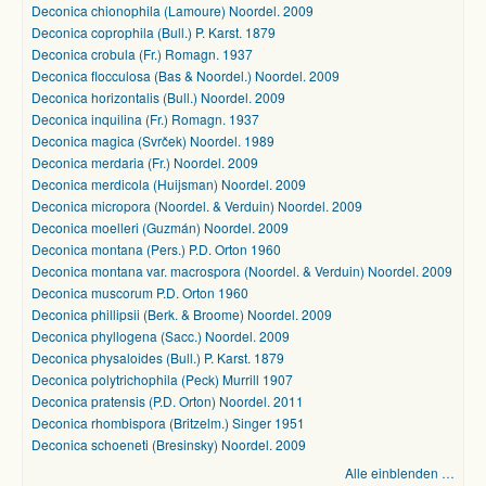
Deconica chionophila (Lamoure) Noordel. 2009
Deconica coprophila (Bull.) P. Karst. 1879
Deconica crobula (Fr.) Romagn. 1937
Deconica flocculosa (Bas & Noordel.) Noordel. 2009
Deconica horizontalis (Bull.) Noordel. 2009
Deconica inquilina (Fr.) Romagn. 1937
Deconica magica (Svrček) Noordel. 1989
Deconica merdaria (Fr.) Noordel. 2009
Deconica merdicola (Huijsman) Noordel. 2009
Deconica micropora (Noordel. & Verduin) Noordel. 2009
Deconica moelleri (Guzmán) Noordel. 2009
Deconica montana (Pers.) P.D. Orton 1960
Deconica montana var. macrospora (Noordel. & Verduin) Noordel. 2009
Deconica muscorum P.D. Orton 1960
Deconica phillipsii (Berk. & Broome) Noordel. 2009
Deconica phyllogena (Sacc.) Noordel. 2009
Deconica physaloides (Bull.) P. Karst. 1879
Deconica polytrichophila (Peck) Murrill 1907
Deconica pratensis (P.D. Orton) Noordel. 2011
Deconica rhombispora (Britzelm.) Singer 1951
Deconica schoeneti (Bresinsky) Noordel. 2009
Alle einblenden …