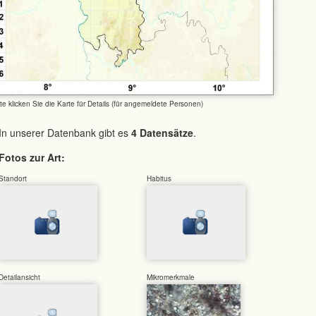
tte klicken Sie die Karte für Details (für angemeldete Personen)
In unserer Datenbank gibt es
4 Datensätze
.
Fotos zur Art:
Standort
Habitus
Detailansicht
Mikromerkmale