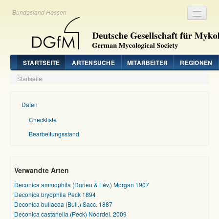
Bundesland Hessen
Registrieren
Login
STARTSEITE
ARTENSUCHE
MITARBEITER
REGIONEN
Startseite
Daten
Checkliste
Bearbeitungsstand
Verwandte Arten
Deconica ammophila (Durieu & Lév.) Morgan 1907
Deconica bryophila Peck 1894
Deconica bullacea (Bull.) Sacc. 1887
Deconica castanella (Peck) Noordel. 2009