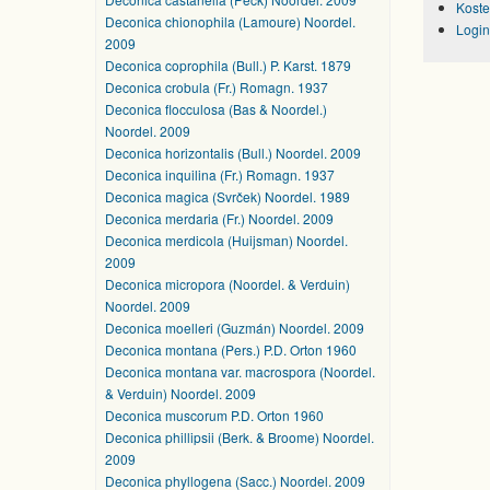
Koste
Deconica chionophila (Lamoure) Noordel.
Login
2009
Deconica coprophila (Bull.) P. Karst. 1879
Deconica crobula (Fr.) Romagn. 1937
Deconica flocculosa (Bas & Noordel.)
Noordel. 2009
Deconica horizontalis (Bull.) Noordel. 2009
Deconica inquilina (Fr.) Romagn. 1937
Deconica magica (Svrček) Noordel. 1989
Deconica merdaria (Fr.) Noordel. 2009
Deconica merdicola (Huijsman) Noordel.
2009
Deconica micropora (Noordel. & Verduin)
Noordel. 2009
Deconica moelleri (Guzmán) Noordel. 2009
Deconica montana (Pers.) P.D. Orton 1960
Deconica montana var. macrospora (Noordel.
& Verduin) Noordel. 2009
Deconica muscorum P.D. Orton 1960
Deconica phillipsii (Berk. & Broome) Noordel.
2009
Deconica phyllogena (Sacc.) Noordel. 2009