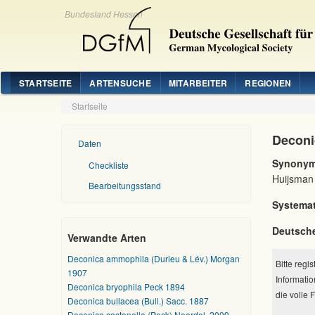
Bundesland Hessen
STARTSEITE
ARTENSUCHE
MITARBEITER
REGIONEN
Startseite
Deconi
Daten
Synonym
Checkliste
Huijsman
Bearbeitungsstand
Systemat
Deutsch
Verwandte Arten
Deconica ammophila (Durieu & Lév.) Morgan
Bitte regi
1907
Informatio
Deconica bryophila Peck 1894
die volle 
Deconica bullacea (Bull.) Sacc. 1887
Deconica castanella (Peck) Noordel. 2009