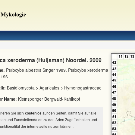
ca xeroderma (Huijsman) Noordel. 2009
e:
Psilocybe alpestris Singer 1989, Psilocybe xeroderma
 1961
ik:
Basidiomycota > Agaricales > Hymenogastraceae
er Name:
Kleinsporiger Bergwald-Kahlkopf
strieren Sie sich
kostenlos
auf den Seiten, damit Sie auf alle
nen und Fundstellendaten zu den Arten Zugriff erhalten und
Funktionalität der internetseite nutzen können: