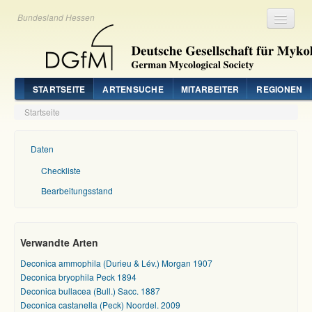
Bundesland Hessen
Registrieren
Login
STARTSEITE
ARTENSUCHE
MITARBEITER
REGIONEN
Startseite
Daten
Checkliste
Bearbeitungsstand
Verwandte Arten
Deconica ammophila (Durieu & Lév.) Morgan 1907
Deconica bryophila Peck 1894
Deconica bullacea (Bull.) Sacc. 1887
Deconica castanella (Peck) Noordel. 2009