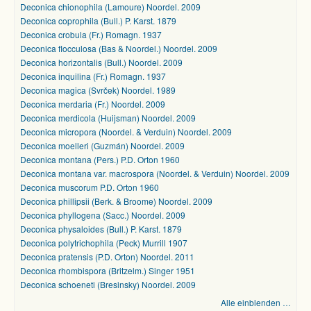
Deconica chionophila (Lamoure) Noordel. 2009
Deconica coprophila (Bull.) P. Karst. 1879
Deconica crobula (Fr.) Romagn. 1937
Deconica flocculosa (Bas & Noordel.) Noordel. 2009
Deconica horizontalis (Bull.) Noordel. 2009
Deconica inquilina (Fr.) Romagn. 1937
Deconica magica (Svrček) Noordel. 1989
Deconica merdaria (Fr.) Noordel. 2009
Deconica merdicola (Huijsman) Noordel. 2009
Deconica micropora (Noordel. & Verduin) Noordel. 2009
Deconica moelleri (Guzmán) Noordel. 2009
Deconica montana (Pers.) P.D. Orton 1960
Deconica montana var. macrospora (Noordel. & Verduin) Noordel. 2009
Deconica muscorum P.D. Orton 1960
Deconica phillipsii (Berk. & Broome) Noordel. 2009
Deconica phyllogena (Sacc.) Noordel. 2009
Deconica physaloides (Bull.) P. Karst. 1879
Deconica polytrichophila (Peck) Murrill 1907
Deconica pratensis (P.D. Orton) Noordel. 2011
Deconica rhombispora (Britzelm.) Singer 1951
Deconica schoeneti (Bresinsky) Noordel. 2009
Alle einblenden …