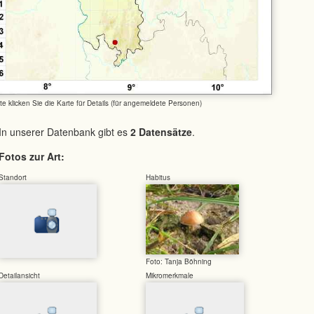
tte klicken Sie die Karte für Details (für angemeldete Personen)
In unserer Datenbank gibt es
2 Datensätze
.
Fotos zur Art:
Standort
Habitus
Foto: Tanja Böhning
Detailansicht
Mikromerkmale